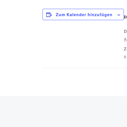
Zum Kalender hinzufügen
D
D
A
Z
8