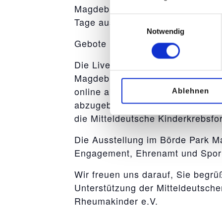
Magdeburg werden alle Bilder mit 
Einwilligungsauswahl
Tage ausgestellt.
Notwendig
Gebote können dann für jedes Bi
Die Live-Versteigerung der Kuns
Magdeburg. Das Mindestgebot für 
online abgegebenen Gebot und es
Ablehnen
abzugeben. Der Erlös aus der Ver
die Mitteldeutsche Kinderkrebsf
Die Ausstellung im Börde Park M
Engagement, Ehrenamt und Sport 
Wir freuen uns darauf, Sie begrü
Unterstützung der Mitteldeutsch
Rheumakinder e.V.