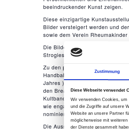
beeindruckender Kunst zeigen.
Diese einzigartige Kunstausstellu
Bilder versteigert werden und de
sowie dem Verein Rheumakinder 
Die Bilder sind bekannt für ihre 
Strogies lässt die Bilder ganz b
Zu den porträtierten Sportlern 
Zustimmung
Handballspieler des SC Magdebur
Jahres ), Martin Wierig, Matthias
den Breakdance Weltmeistern Da 
Diese Webseite verwendet 
Kultband Tokio Hotel, aber auch 
Wir verwenden Cookies, um I
wie engagierte Magdeburger, die
und die Zugriffe auf unsere 
nominiert wurden. Jedes der Bil
Website an unsere Partner fü
möglicherweise mit weiteren
Die Ausstellung wird am 17. Apri
der Dienste gesammelt habe