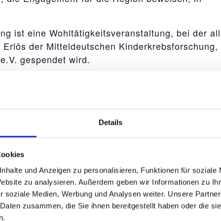
ng ist eine Wohltätigkeitsveranstaltung, bei der al
r Erlös der Mitteldeutschen Kinderkrebsforschung,
e.V. gespendet wird.
Klarheit und Detailgenauigkeit, und die Technik Mic
esonders erscheinen.
gehören unter anderem Fußballer des 1. FC Magdeb
Details
g, Kanute Moritz Florstedt ( Magdeburgs Sportler
 Schlitte (Weltmeister im Arm-Wrestling), Nils Kle
Rookies ( Magdeburger des Jahres 2023 ), die
Cookies
viele weitere Helden der Stadt. Ehrenamtler ebens
nhalte und Anzeigen zu personalisieren, Funktionen für soziale
 in einer öffentlichen Vorauswahl vom Publikum
Website zu analysieren. Außerdem geben wir Informationen zu I
der ist eine Hommage an die Leistung und Hingabe
r soziale Medien, Werbung und Analysen weiter. Unsere Partner
 Daten zusammen, die Sie ihnen bereitgestellt haben oder die s
l um 10:00 Uhr eröffnet. Auf der Mall im Börde Par
n.