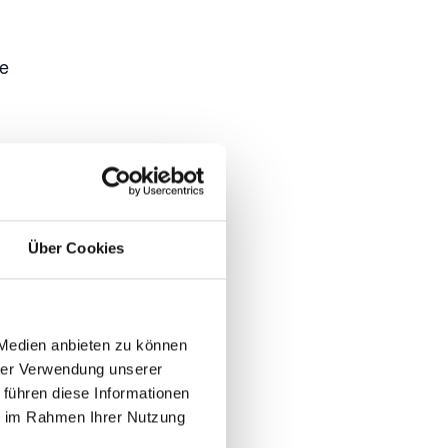
le
hael
urg,
Über Cookies
 des
be von
o,
 Medien anbieten zu können
hrer Verwendung unserer
.
 führen diese Informationen
ie im Rahmen Ihrer Nutzung
k