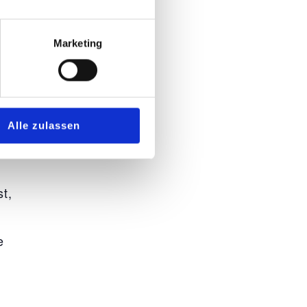
5
Marketing
e Park
n
Alle zulassen
n, an
t,
e