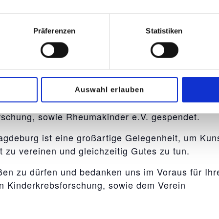
der Geschichte zur jeweiligen Persönlichkeit für 
Präferenzen
Statistiken
ld online abgegeben werden.
twerke beginnt am 21. April um 16:00 Uhr im Börd
jedes Bild ergibt sich aus dem bis dahin höchste
 gibt die Möglichkeit vor Ort dann höhere Gebote
Auswahl erlauben
steigerung wird vollständig, und zu gleichen Teile
orschung, sowie Rheumakinder e.V. gespendet.
agdeburg ist eine großartige Gelegenheit, um Kuns
zu vereinen und gleichzeitig Gutes zu tun.
ßen zu dürfen und bedanken uns im Voraus für Ihr
en Kinderkrebsforschung, sowie dem Verein