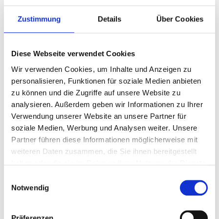
Zustimmung
Details
Über Cookies
Diese Webseite verwendet Cookies
Wir verwenden Cookies, um Inhalte und Anzeigen zu
personalisieren, Funktionen für soziale Medien anbieten
Lass dir dein WM Trikot bedrucken
zu können und die Zugriffe auf unsere Website zu
analysieren. Außerdem geben wir Informationen zu Ihrer
Verwendung unserer Website an unsere Partner für
Read more
soziale Medien, Werbung und Analysen weiter. Unsere
Partner führen diese Informationen möglicherweise mit
weiteren Daten zusammen, die Sie ihnen bereitgestellt
haben oder die sie im Rahmen Ihrer Nutzung der Dienste
gesammelt haben.
Einwilligungsauswahl
Notwendig
Präferenzen