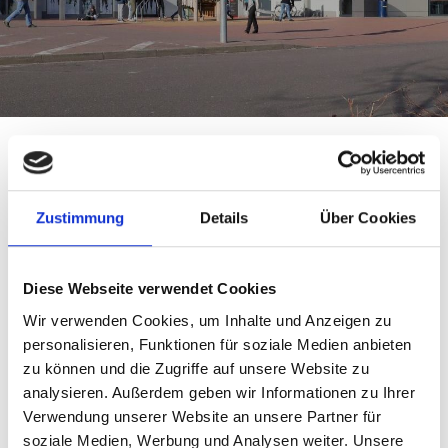
Zustimmung
Details
Über Cookies
Öffnungszeiten:
Mo - Sa 9.00 - 19.00 Uhr
Diese Webseite verwendet Cookies
Wir verwenden Cookies, um Inhalte und Anzeigen zu
Telefon:
personalisieren, Funktionen für soziale Medien anbieten
0391 / 24 307 081
zu können und die Zugriffe auf unsere Website zu
analysieren. Außerdem geben wir Informationen zu Ihrer
Web:
Verwendung unserer Website an unsere Partner für
soziale Medien, Werbung und Analysen weiter. Unsere
www.magdeburg.barrique.de