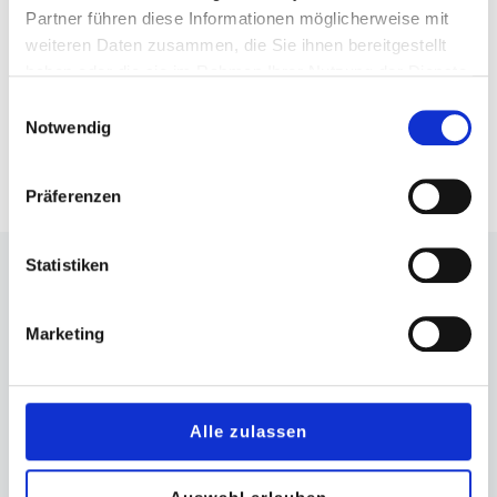
Partner führen diese Informationen möglicherweise mit
weiteren Daten zusammen, die Sie ihnen bereitgestellt
haben oder die sie im Rahmen Ihrer Nutzung der Dienste
gesammelt haben.
Einwilligungsauswahl
The famous Art of Spirit. Deutschlandweit.
Notwendig
Präferenzen
Share
Statistiken
Marketing
LINKS
Center Regeln
Alle zulassen
Impressum
Datenschutz