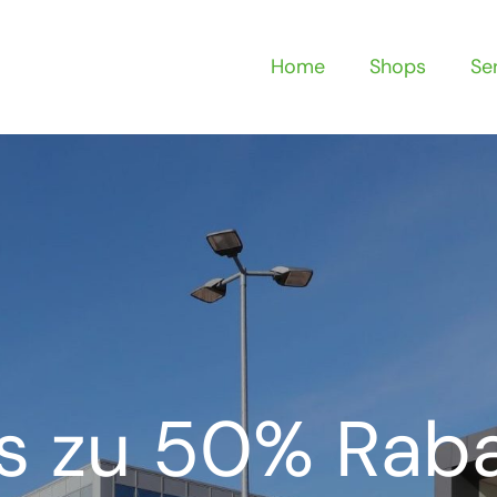
Home
Shops
Se
s zu 50% Raba