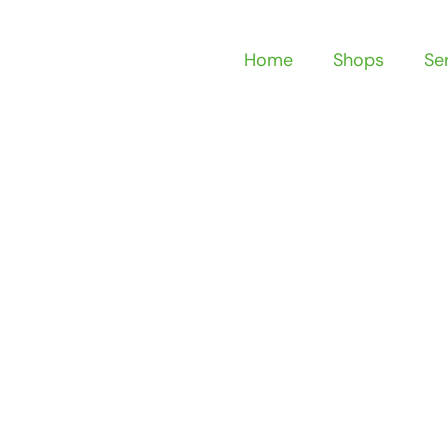
Home
Shops
Se
 dir dein WM T