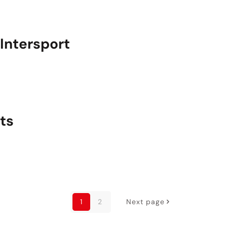
 Intersport
ts
1
2
Next page