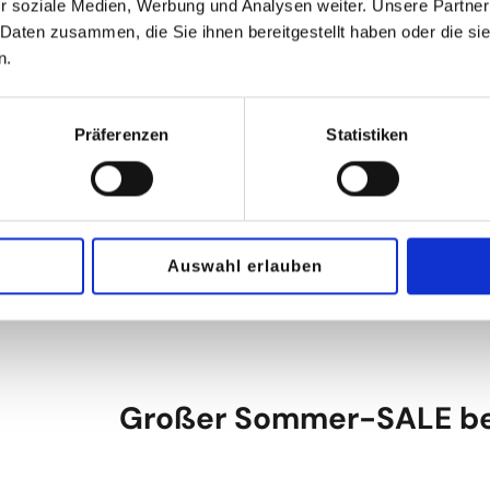
r soziale Medien, Werbung und Analysen weiter. Unsere Partner
 Daten zusammen, die Sie ihnen bereitgestellt haben oder die s
n.
sportlicher Herbst bei 
Präferenzen
Statistiken
FINAL SALE bei INTERSP
Auswahl erlauben
Großer Sommer-SALE be